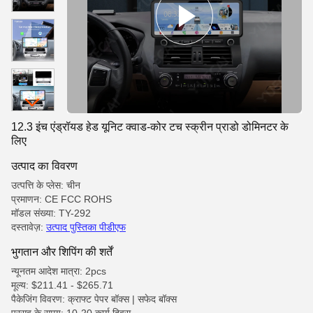
12.3 इंच एंड्रॉयड हेड यूनिट क्वाड-कोर टच स्क्रीन प्राडो डोमिनटर के
लिए
उत्पाद का विवरण
उत्पत्ति के प्लेस: चीन
प्रमाणन: CE FCC ROHS
मॉडल संख्या: TY-292
दस्तावेज़:
उत्पाद पुस्तिका पीडीएफ
भुगतान और शिपिंग की शर्तें
न्यूनतम आदेश मात्रा: 2pcs
मूल्य: $211.41 - $265.71
पैकेजिंग विवरण: क्राफ्ट पेपर बॉक्स | सफेद बॉक्स