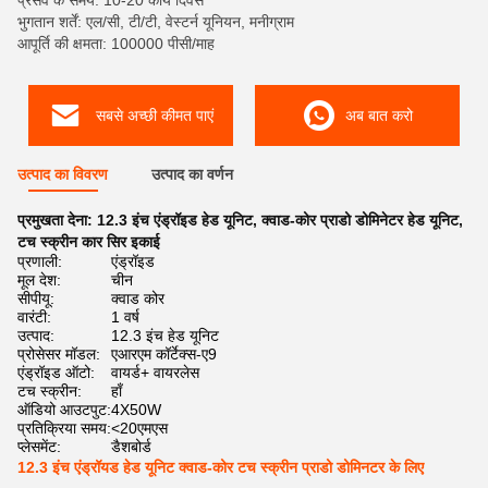
प्रसव के समय: 10-20 कार्य दिवस
भुगतान शर्तें: एल/सी, टी/टी, वेस्टर्न यूनियन, मनीग्राम
आपूर्ति की क्षमता: 100000 पीसी/माह
सबसे अच्छी कीमत पाएं
अब बात करो
उत्पाद का विवरण
उत्पाद का वर्णन
प्रमुखता देना:
12.3 इंच एंड्रॉइड हेड यूनिट
,
क्वाड-कोर प्राडो डोमिनेटर हेड यूनिट
,
टच स्क्रीन कार सिर इकाई
प्रणाली:
एंड्रॉइड
मूल देश:
चीन
सीपीयू:
क्वाड कोर
वारंटी:
1 वर्ष
उत्पाद:
12.3 इंच हेड यूनिट
प्रोसेसर मॉडल:
एआरएम कॉर्टेक्स-ए9
एंड्रॉइड ऑटो:
वायर्ड+ वायरलेस
टच स्क्रीन:
हाँ
ऑडियो आउटपुट:
4X50W
प्रतिक्रिया समय:
<20एमएस
प्लेसमेंट:
डैशबोर्ड
12.3 इंच एंड्रॉयड हेड यूनिट क्वाड-कोर टच स्क्रीन प्राडो डोमिनटर के लिए