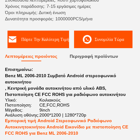
Συσκευασία λεπτομέρειες: Κουτί χαρτοφυλακίου
Χρόνος παράδοσης: 7-15 εργάσιμες ημέρες
Όροι πληρωμής: Δυτική ένωση
Δυνατότητα προσφοράς: 1000000PCS/μήνα
Πάρτε Την Καλύτερη Τιμή
Συνομιλία Τώρα
Λεπτομέρειες προιόντος
Περιγραφή προϊόντων
Επισημαίνω:
Benz ML 2006-2010 Συμβατό Android στερεοφωνικό
αυτοκινήτου
,
Κεντρική μονάδα αυτοκινήτου από υλικό ABS
,
Πιστοποίηση CE FCC ROHS για ραδιόφωνο αυτοκινήτου
Υλικό:
Κοιλιακούς
Πιστοποίηση:
CE,FCC,ROHS
Μέγεθος:
9inch
Ανάλυση οθόνης:
2000*1200 | 1280*720p
Εμπορική τιμή Android Στερεοφωνικό Ραδιόφωνο
Αυτοκινητοκινήτου Android Εικονίδιο με πιστοποίηση CE
FCC ROHS για Benz ML 2006-2010