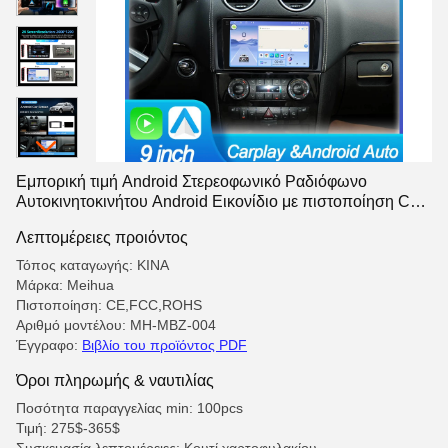
Εμπορική τιμή Android Στερεοφωνικό Ραδιόφωνο
Αυτοκινητοκινήτου Android Εικονίδιο με πιστοποίηση CE
FCC ROHS για Benz ML 2006-2010
Λεπτομέρειες προιόντος
Τόπος καταγωγής: ΚΙΝΑ
Μάρκα: Meihua
Πιστοποίηση: CE,FCC,ROHS
Αριθμό μοντέλου: MH-MBZ-004
Έγγραφο:
Βιβλίο του προϊόντος PDF
Όροι πληρωμής & ναυτιλίας
Ποσότητα παραγγελίας min: 100pcs
Τιμή: 275$-365$