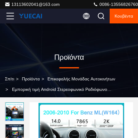
13113602041@163.com
0086-13556826760
Κουβέντα
Προϊόντα
Σπίτι
>
Προϊόντα
>
Επικεφαλής Μονάδας Αυτοκινήτων
>
Εμπορική τιμή Android Στερεοφωνικό Ραδιόφωνο
Αυτοκινητοκινήτου Android Εικονίδιο με πιστοποίηση CE
FCC ROHS για Benz ML 2006-2010