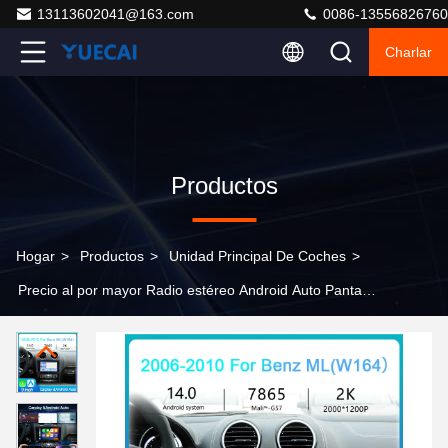
13113602041@163.com
0086-13556826760
Charlar
Productos
Hogar
>
Productos
>
Unidad Principal De Coches
>
Precio al por mayor Radio estéreo Android Auto Pantalla
Android para coche con certificación CE FCC ROHS
para Benz ML 2006-2010