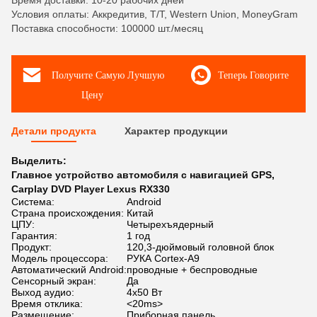
Время доставки: 10-20 рабочих дней
Условия оплаты: Аккредитив, T/T, Western Union, MoneyGram
Поставка способности: 100000 шт./месяц
Получите Самую Лучшую
Теперь Говорите
Цену
Детали продукта
Характер продукции
Выделить:
Главное устройство автомобиля с навигацией GPS
,
Carplay DVD Player Lexus RX330
Система:
Android
Страна происхождения:
Китай
ЦПУ:
Четырехъядерный
Гарантия:
1 год
Продукт:
120,3-дюймовый головной блок
Модель процессора:
РУКА Cortex-A9
Автоматический Android:
проводные + беспроводные
Сенсорный экран:
Да
Выход аудио:
4х50 Вт
Время отклика:
<20ms>
Размещение:
Приборная панель