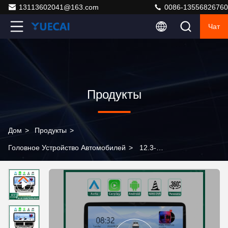
13113602041@163.com
0086-13556826760
Чат
Продукты
Дом
>
Продукты
>
Головное Устройство Автомобилей
>
12.3-
дюймовый Android Car Head Unit с Carplay для Lexus
RX330