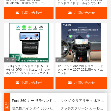
Bluetooth 5.0 98% グローバル カ
アンドロイド オールインワン 12.3
ー
インチ
お問い合わせ
お問い合わせ
ビデオ
ビデオ
ユニバーサル カー マルチメディア プレイヤー FORD エクスプローラ 低安卓 カー プレイヤー 9 インチ
2012-2016 FORD エクスプローラー カー マルチメディアプレーヤー 9 インチ アンドロイド カー ラジオ
12.3インチ アンドロイド カース
12.3インチ Android トヨタ ランド
テレオ GPS ヘッドユニット フォ
クルーザー 2007-2021用ヘッドユ
FORD エッジ ハイ アンドロイド カー マルチメディア ナビゲーション プレイヤー 9 インチ アンドロイド カー ステレオ
12.3インチWiFiUSBカーマルチメディアプレーヤー FORD Fiesta Androidカービデオプレーヤー
ルクスワーゲン トゥアレグ 2011-
ニット
2017
12.3インチ ホンダ シビック アンドロイド ヘッドユニット 鉄灰色 アンドロイド マルチメディア プレイヤー 車用
FORD エッジ カー マルチメディア プレーヤー ナビ カー アンドロイド プレーヤー 9 インチ
お問い合わせ
お問い合わせ
2010-2013 トヨタ アンドロイド ヘッドユニット プラド 9 インチ GPS ナビゲーション
9 インチ 2018-2019 トヨタ アンドロイド ヘッドユニット カーステレオ アクセサリー
Ford 360 カー サラウンドビュー カメラ システム 防水 透明性
マツダ クリアリティ 水不流 360 パノラマカメラ 車用 アクセサリー
耐久性ハインダイ 360 パノラマカーカメラ 防水 パノラマカーカメラ
タッチスクリーン カー DVD GPS 9"/10"ステレオ カー ラジオ 4G WIFI 8コア CPU
2012-2015年 LX570 ルックス アンドロイド ヘッドユニット 9インチ プラスチックフレーム
高性能マルチメディアカープレーヤー 9 インチ 2006-2014年 INFINITI Gシリーズ