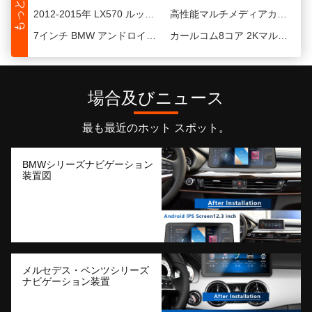
もっと 製品
7インチ BMW アンドロイドヘッドユニット GPSステレオ 2004-2010 BMW E60 アンドロイドヘッドユニット
カールコム8コア 2Kマルチメディアプレーヤー オートアンドロイドナビ スナップドラゴン662チップ
12.3インチ Android オートヘッドユニット 2009-2014 レクサス RX270-350
2007年 ホンダ・アコード アンドロイド ヘッドユニット 7TH 10.1インチ 自動車ビデオプレーヤー
高機能マルチメディア カープレーヤー ページオ 307 9インチ
1280*720 2007-2015 トヨタ アンドロイド ヘッドユニット 9 インチ ブルーツ対応
2010-2013 トヨタ アンドロイド ヘッドユニット プラド 9 インチ GPS ナビゲーション
9 インチ 2018-2019 トヨタ アンドロイド ヘッドユニット カーステレオ アクセサリー
場合及びニュース
12.3インチ ホンダ シビック アンドロイド ヘッドユニット 鉄灰色 アンドロイド マルチメディア プレイヤー 車用
FORD エッジ カー マルチメディア プレーヤー ナビ カー アンドロイド プレーヤー 9 インチ
FORD エッジ ハイ アンドロイド カー マルチメディア ナビゲーション プレイヤー 9 インチ アンドロイド カー ステレオ
12.3インチWiFiUSBカーマルチメディアプレーヤー FORD Fiesta Androidカービデオプレーヤー
最も最近のホット スポット。
ユニバーサル カー マルチメディア プレイヤー FORD エクスプローラ 低安卓 カー プレイヤー 9 インチ
2012-2016 FORD エクスプローラー カー マルチメディアプレーヤー 9 インチ アンドロイド カー ラジオ
BMWシリーズナビゲーション
Ford 360 カー サラウンドビュー カメラ システム 防水 透明性
マツダ クリアリティ 水不流 360 パノラマカメラ 車用 アクセサリー
装置図
耐久性ハインダイ 360 パノラマカーカメラ 防水 パノラマカーカメラ
タッチスクリーン カー DVD GPS 9"/10"ステレオ カー ラジオ 4G WIFI 8コア CPU
2012-2015年 LX570 ルックス アンドロイド ヘッドユニット 9インチ プラスチックフレーム
高性能マルチメディアカープレーヤー 9 インチ 2006-2014年 INFINITI Gシリーズ
7インチ BMW アンドロイドヘッドユニット GPSステレオ 2004-2010 BMW E60 アンドロイドヘッドユニット
カールコム8コア 2Kマルチメディアプレーヤー オートアンドロイドナビ スナップドラゴン662チップ
メルセデス・ベンツシリーズ
ナビゲーション装置