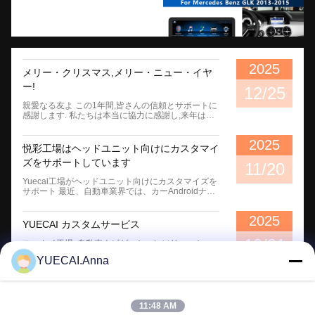
2025
メリー・クリスマス,メリー・ニュー・イヤ
ー!
12/25
親愛なる友よ この1年間,皆さんの信頼とサポートに
感謝します. 私たちは本当に協力に感謝し,来年はさ
らに緊密に協力することを楽しみにしています. あ
なたとあなたの家族に 幸せ,平和,そして成功を祈り
2025
ます 挨拶 ユエカイチーム...
悦彩工場はヘッドユニット向けにカスタマイ
ズをサポートしています
11/20
Yuecai工場がヘッドユニット向けにカスタマイズを
サポート 最近、自動車業界では、カーAndroidナビ
ゲーション工場サポートによるカスタマイズ可能な
サービスの開始が話題となっています。この新しい
2025
サービスは、カーオーナーに、パッケージボック
YUECAI カスタムサービス
ス、UI、起動アニメーションのカスタマイズ、およ
びメインユニットの背面パネルロゴのカスタマイズ
10/21
ユエカイ工場: 自動車ナビゲーションソリューショ
など、多数のパーソナライズされたオプションを提
ンのワンストップショップ 自動車ナビゲーションシ
YUECAI.Anna
供します。 このサービスの一環として、カーオーナ
ステムに特化した リーダー企業である ユーケイ工
ーは、好みに合わせて車載Androidナビゲーション
場は 業界における 優れた サービス提供者として 注
システムの外観を調整できるようになりました。カ
目されていますカスタマイズされたパッケージング
スタマイズオプションは、オーナーが個々の好みに
ソリューションから オーダーメイドの配線とロゴデ
合わせてさまざまなスタイル...
ザインまで,ユエカイ工場は,各クライアントの特定
11:48 AM
のニーズを満たすために選択肢の多様な範囲を提供