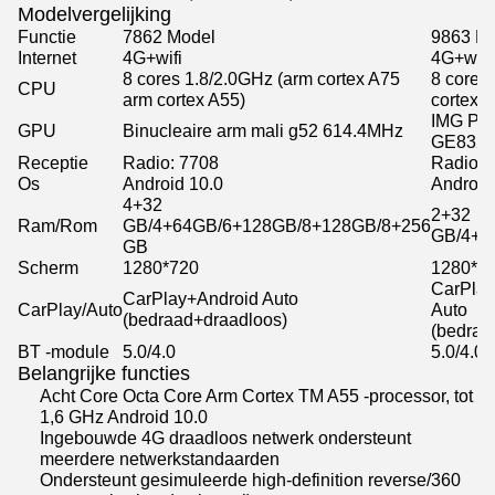
Modelvergelijking
Functie
7862 Model
9863 M
Internet
4G+wifi
4G+wifi
8 cores 1.8/2.0GHz (arm cortex A75
8 cores
CPU
arm cortex A55)
cortex 
IMG Po
GPU
Binucleaire arm mali g52 614.4MHz
GE832
Receptie
Radio: 7708
Radio: 
Os
Android 10.0
Android
4+32
2+32
Ram/Rom
GB/4+64GB/6+128GB/8+128GB/8+256
GB/4+6
GB
Scherm
1280*720
1280*7
CarPlay
CarPlay+Android Auto
CarPlay/Auto
Auto
(bedraad+draadloos)
(bedraa
BT -module
5.0/4.0
5.0/4.0
Belangrijke functies
Acht Core Octa Core Arm Cortex TM A55 -processor, tot
1,6 GHz Android 10.0
Ingebouwde 4G draadloos netwerk ondersteunt
meerdere netwerkstandaarden
Ondersteunt gesimuleerde high-definition reverse/360