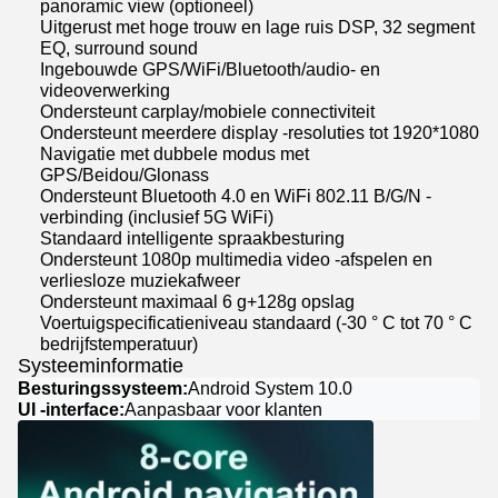
panoramic view (optioneel)
Uitgerust met hoge trouw en lage ruis DSP, 32 segment
EQ, surround sound
Ingebouwde GPS/WiFi/Bluetooth/audio- en
videoverwerking
Ondersteunt carplay/mobiele connectiviteit
Ondersteunt meerdere display -resoluties tot 1920*1080
Navigatie met dubbele modus met
GPS/Beidou/Glonass
Ondersteunt Bluetooth 4.0 en WiFi 802.11 B/G/N -
verbinding (inclusief 5G WiFi)
Standaard intelligente spraakbesturing
Ondersteunt 1080p multimedia video -afspelen en
verliesloze muziekafweer
Ondersteunt maximaal 6 g+128g opslag
Voertuigspecificatieniveau standaard (-30 ° C tot 70 ° C
bedrijfstemperatuur)
Systeeminformatie
Besturingssysteem:
Android System 10.0
UI -interface:
Aanpasbaar voor klanten