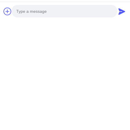
Photo
Video Call
Audio Call