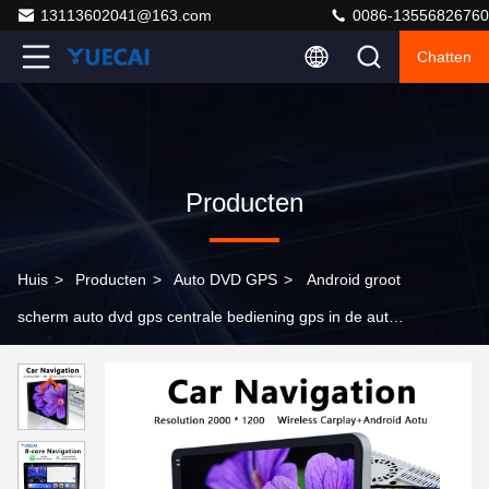
13113602041@163.com
0086-13556826760
Chatten
Producten
Huis
>
Producten
>
Auto DVD GPS
>
Android groot
scherm auto dvd gps centrale bediening gps in de auto
navigatie