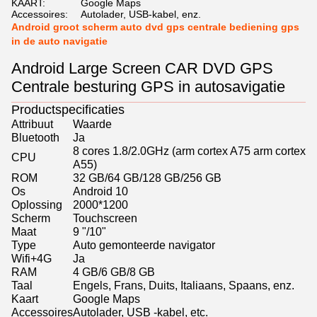
KAART:
Google Maps
Accessoires:
Autolader, USB-kabel, enz.
Android groot scherm auto dvd gps centrale bediening gps
in de auto navigatie
Android Large Screen CAR DVD GPS
Centrale besturing GPS in autosavigatie
Productspecificaties
Attribuut
Waarde
Bluetooth
Ja
8 cores 1.8/2.0GHz (arm cortex A75 arm cortex
CPU
A55)
ROM
32 GB/64 GB/128 GB/256 GB
Os
Android 10
Oplossing
2000*1200
Scherm
Touchscreen
Maat
9 "/10"
Type
Auto gemonteerde navigator
Wifi+4G
Ja
RAM
4 GB/6 GB/8 GB
Taal
Engels, Frans, Duits, Italiaans, Spaans, enz.
Kaart
Google Maps
Accessoires
Autolader, USB -kabel, etc.