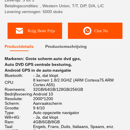
Levertijd: 3 tot 5
Betalingscondities: , Western Union, T/T, D/P, D/A, L/C
Levering vermogen: 5000 stuks
Krijg Beste Prijs
Chat Nu
Productdetails
Productomschrijving
Markeren:
Grote scherm auto dvd gps
,
Auto DVD GPS centrale besturing
,
Android GPS in de auto-navigatie
Bluetooth:
- Ja, dat klopt.
8 kernen 1.8/2.0GHZ (ARM Cortexa75 ARM
CPU:
Cortex A55)
Roemeens:
32GB/64GB/128GB/256GB
Bedrijfsvoering:
Android 10
Resolutie:
2000*1200
Scherm:
Aanraakscherm
Grootte:
9 ¢/10
Type:
Auto opgezette navigator
Wifi+4G:
- Ja, dat klopt.
Ram:
4GB/6GB/8GB
Taal:
Engels, Frans, Duits, Italiaans, Spaans, enz.